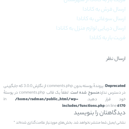
فریت بار به کانادا از شهرستان
ارسال فرش به کانادا
ارسال سوغاتی به کانادا
ارسال دریایی لوازم منزل به کانادا
فریت بار به کانادا
ارسال نظر
Deprecated
: پروندهٔ پوسته بدون comments.php از نگارش 3.0.0 که جایگزینی
در دسترس ندارد
منسوخ شده است
. لطفاً یک قالب comments.php در پوستهٔ
خود قرار دهید. in
/home/radman/public_html/wp-
includes/functions.php
on line
6170
دیدگاهتان را بنویسید
نشانی ایمیل شما منتشر نخواهد شد.
بخش‌های موردنیاز علامت‌گذاری شده‌اند
*