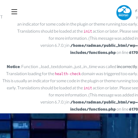
Notice
: Function _load_textdomain_just_in_time was called
incorrectly
.
Translation loading for the
domain was triggered too early. This is usually
acf
an indicator for some code in the plugin or theme running too early.
Translations should be loaded at the
action or later. Please see
init
Debugging in WordPress
for more information. (This message was added in
version 6.7.0.) in
/home/radman/public_html/wp-
includes/functions.php
on line
6170
Notice
: Function _load_textdomain_just_in_time was called
incorrectly
.
Translation loading for the
domain was triggered too early.
health-check
This is usually an indicator for some code in the plugin or theme running too
early. Translations should be loaded at the
action or later. Please see
init
Debugging in WordPress
for more information. (This message was added in
version 6.7.0.) in
/home/radman/public_html/wp-
includes/functions.php
on line
6170