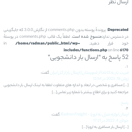
ارسال نظر
Deprecated
: پروندهٔ پوسته بدون comments.php از نگارش 3.0.0 که جایگزینی
در دسترس ندارد
منسوخ شده است
. لطفاً یک قالب comments.php در پوستهٔ
خود قرار دهید. in
/home/radman/public_html/wp-
includes/functions.php
on line
6170
52 پاسخ به “ارسال بار دانشجویی”
فریت بار به کانادا از شهرستان | ارسال بار از کل ایران
گفت:
ژوئن 18, 2023 در 12:54
[…] مسافری و شخصی در ابعاد و اندازه های متفاوت لطفا به لینک ارسال بار دانشجویی
مراجعه کنید و برای اطلاع بیشتر با شماره زیر تماس […]
پاسخ
ارسال لوازم منزل به اروپا - Radmn Freight
گفت:
جولای 4, 2023 در 17:21
[…] ارسال بار مسافری به اروپا […]