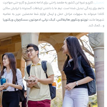
تحصیلی
، کاری و غیره این کشور به مقصد راحتی برای ادامه تحصیل و کار و حتی مهاجرت
داعم برای زندگی تبدیل شده است. تیم ما با داشتن ارتباطات گسترده با ایرانیان ساکن
کانادا میتواند به سهولت مراحل حمل و ارسال لوازم شما محصلین عزیز به تمامیه
شهرها مانند؛
تورنتو، ونکوور، هالیفاکس، کبک، نپانی، ادمونتون، سسکچوان، ویکتوریا
و …کمک کند.