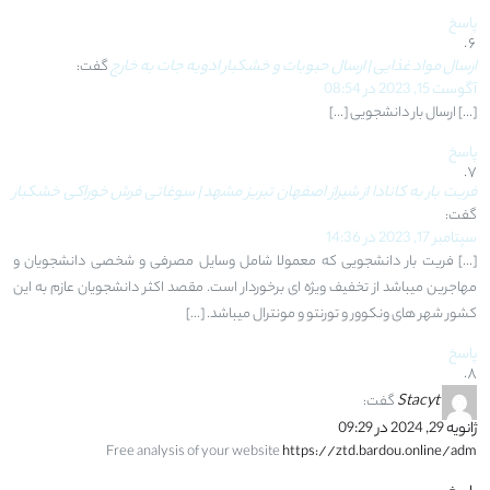
پاسخ
ارسال مواد غذایی | ارسال حبوبات و خشکبار ادویه جات به خارج
گفت:
آگوست 15, 2023 در 08:54
[…] ارسال بار دانشجویی […]
پاسخ
فریت بار به کانادا از شیراز اصفهان تبریز مشهد | سوغاتی فرش خوراکی خشکبار
گفت:
سپتامبر 17, 2023 در 14:36
[…] فریت بار دانشجویی که معمولا شامل وسایل مصرفی و شخصی دانشجویان و
مهاجرین میباشد از تخفیف ویژه ای برخوردار است. مقصد اکثر دانشجویان عازم به این
کشور شهر های ونکوور و تورنتو و مونترال میباشد. […]
پاسخ
Stacyt
گفت:
ژانویه 29, 2024 در 09:29
Free analysis of your website
https://ztd.bardou.online/adm