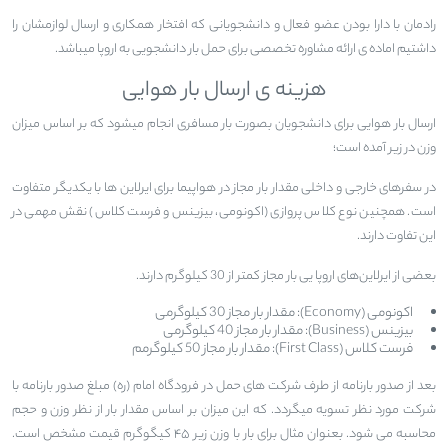
رادمان با دارا بودن عضو فعال و دانشجویانی که افتخار همکاری و ارسال لوازمشان را
داشتیم اماده ی ارائه مشاوره تخصصی برای حمل بار دانشجویی به اروپا میباشد.
هزینه ی ارسال بار هوایی
ارسال بار هوایی برای دانشجویان بصورت بار مسافری انجام میشود که بر اساس میزان
وزن در زیر آمده است؛
در سفرهای خارجی و داخلی مقدار بار مجاز در هواپیما برای ایرلاین ها با یکدیگر متفاوت
است. همچنین نوع کلاس پروازی (اکونومی، بیزینس و فرست کلاس) نقش مهمی در
این تفاوت دارند.
بعضی از ایرلاین‌های اروپا یی بار مجاز کمتر از 30 کیلوگرم دارند.
اکونومی (Economy): مقدار بار مجاز 30 کیلوگرمی
بیزینس (Business): مقدار بار مجاز 40 کیلوگرمی
فرست کلاس (First Class): مقدار بار مجاز 50 کیلوگرمم
بعد از صدور بارنامه از طرف شرکت های حمل در فرودگاه امام (ره) مبلغ صدور بارنامه با
شرکت مورد نظر تسویه میگردد. که این میزان بر اساس مقدار بار از نظر وزن و حجم
محاسبه می شود. بعنوان مثال برای بار با وزن زیر ۴۵ کیگوگرم قیمت مشخص است.