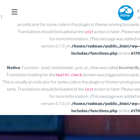
Notice
: Function _load_textdomain_just_in_time was called
incorrectly
.
Translation loading for the
domain was triggered too early. This is usually
acf
an indicator for some code in the plugin or theme running too early.
Translations should be loaded at the
action or later. Please see
init
Debugging in WordPress
for more information. (This message was added in
version 6.7.0.) in
/home/radman/public_html/wp-
includes/functions.php
on line
6170
Notice
: Function _load_textdomain_just_in_time was called
incorrectly
.
Translation loading for the
domain was triggered too early.
health-check
This is usually an indicator for some code in the plugin or theme running too
early. Translations should be loaded at the
action or later. Please see
init
Debugging in WordPress
for more information. (This message was added in
version 6.7.0.) in
/home/radman/public_html/wp-
includes/functions.php
on line
6170