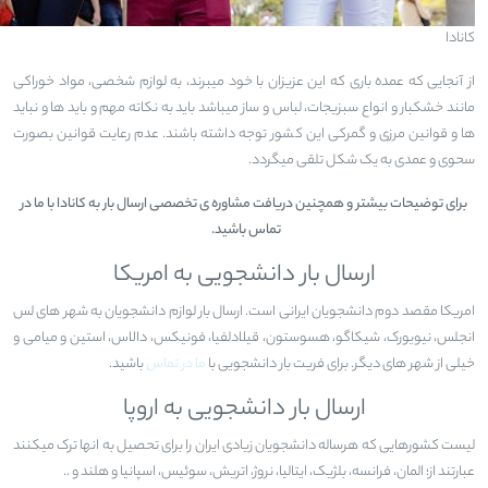
کانادا
از آنجایی که عمده باری که این عزیزان با خود میبرند، به لوازم شخصی، مواد خوراکی
مانند خشکبار و انواع سبزیجات، لباس و ساز میباشد باید به نکاته مهم و باید ها و نباید
ها و قوانین مرزی و گمرکی این کشور توجه داشته باشند. عدم رعایت قوانین بصورت
سحوی و عمدی به یک شکل تلقی میگردد.
برای توضیحات بیشتر و همچنین دریافت مشاوره ی تخصصی ارسال بار به کانادا با ما در
تماس باشید.
ارسال بار دانشجویی به امریکا
امریکا مقصد دوم دانشجویان ایرانی است. ارسال بار لوازم دانشجویان به شهر های لس
انجلس، نیویورک، شیکاگو، هسوستون، قیلادلفیا، فونیکس، دالاس، استین و میامی و
خیلی از شهر های دیگر. برای فریت بار دانشجویی با
ما در تماس
باشید.
ارسال بار دانشجویی به اروپا
لیست کشورهایی که هرساله دانشجویان زیادی ایران را برای تحصیل به انها ترک میکنند
عبارتند از؛ المان، فرانسه، بلژیک، ایتالیا، نروژ، اتریش، سوئیس، اسپانیا و هلند و ..