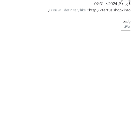
فوریه 9, 2024 در 09:31
You will definitely like it
http://fertus.shop/info/
پاسخ
Ellat
گفت:
فوریه 9, 2024 در 23:16
The best prices from the best providers
http://fertus.shop/info/
پاسخ
Miat
گفت:
فوریه 10, 2024 در 13:00
Additional earnings on your website
http://fertus.shop/info/
پاسخ
Amandat
گفت:
فوریه 11, 2024 در 02:43
Analytics of your website
http://fertus.shop/info/